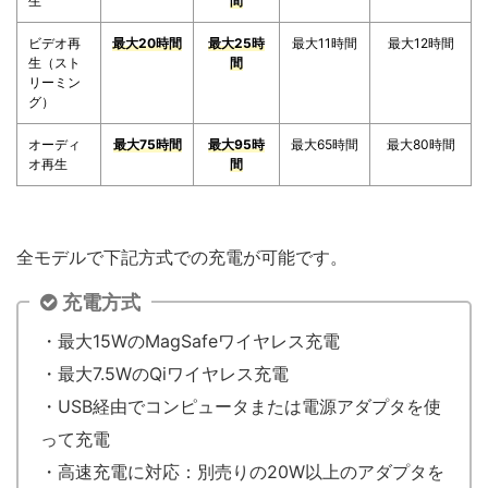
生
間
ビデオ再
最大20時間
最大25時
最大11時間
最大12時間
生（スト
間
リーミン
グ）
オーディ
最大75時間
最大95時
最大65時間
最大80時間
オ再生
間
全モデルで下記方式での充電が可能です。
充電方式
・最大15WのMagSafeワイヤレス充電
・最大7.5WのQiワイヤレス充電
・USB経由でコンピュータまたは電源アダプタを使
って充電
・高速充電に対応：別売りの20W以上のアダプタを