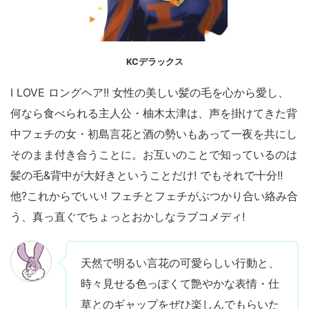
KCデラックス
I LOVE ロングヘア!! 女性の美しい髪の毛を心から愛し、
何なら食べられる主人公・柚木太津は、声を掛けてきた背
中フェチの女・初島言花と酒の勢いもあって一夜を共にし
そのまま付き合うことに。お互いのことで知っているのは
髪の毛&背中が大好きということだけ! でもそれで十分!!
他?これからでいい! フェチとフェチがぶつかり合い絡み合
う、真っ直ぐでちょっとおかしなラブコメディ!
天然で明るい言花の可愛らしい行動と、
時々見せる色っぽくて艶やかな表情・仕
草とのギャップをぜひ楽しんでもらいた