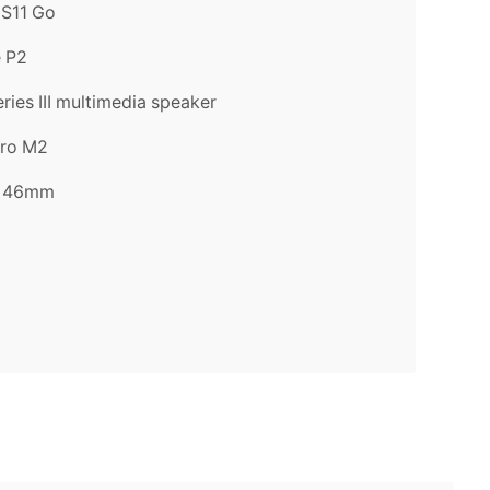
 S11 Go
e P2
ies III multimedia speaker
ro M2
e 46mm